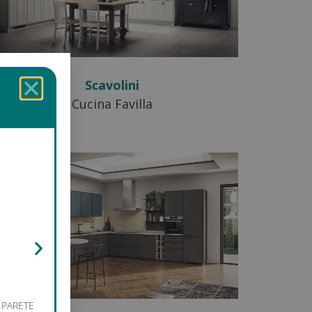
PROMO SCAVOLINI
Piano Gres al prezzo del laminato*. Forno Samsung Dual
Samsung***. Finanziamenti perso
+ PARETE